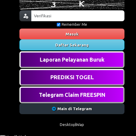
Remember Me
Masuk
Daftar Sekarang
Laporan Pelayanan Buruk
PREDIKSI TOGEL
Telegram Claim FREESPIN
Main di Telegram
Desktop
Wap