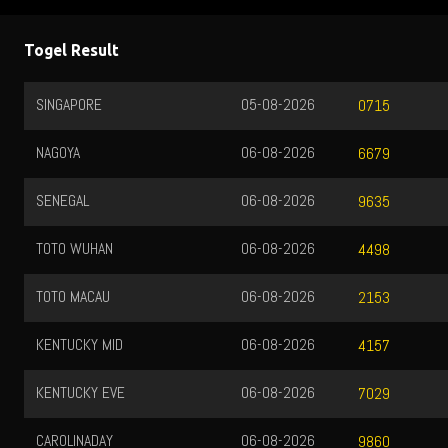
Togel Result
SINGAPORE
05-08-2026
0715
NAGOYA
06-08-2026
6679
SENEGAL
06-08-2026
9635
TOTO WUHAN
06-08-2026
4498
TOTO MACAU
06-08-2026
2153
KENTUCKY MID
06-08-2026
4157
KENTUCKY EVE
06-08-2026
7029
CAROLINADAY
06-08-2026
9860