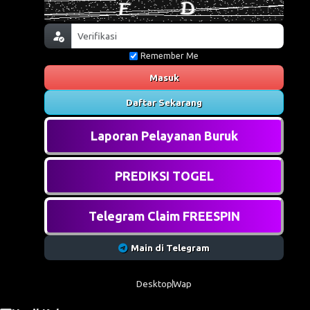
Remember Me
Masuk
Daftar Sekarang
Laporan Pelayanan Buruk
PREDIKSI TOGEL
Telegram Claim FREESPIN
Main di Telegram
Desktop
Wap