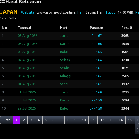
Hasil Keluaran
JAPAN
Website:
www.japanpools.online
, Hari:
Setiap Hari
, Tutup:
17:00 WIB
, R
17:20 WIB
No
Tanggal
Hari
Pasaran
Result
1
07 Aug 2026
Jumat
JP - 167
3965
2
06 Aug 2026
Kamis
JP - 166
2546
3
05 Aug 2026
Rabu
JP - 165
1581
4
04 Aug 2026
Selasa
JP - 164
4230
5
03 Aug 2026
Senin
JP - 163
1871
6
02 Aug 2026
Minggu
JP - 162
3505
7
01 Aug 2026
Sabtu
JP - 161
4132
8
31 Jul 2026
Jumat
JP - 160
9213
9
30 Jul 2026
Kamis
JP - 159
4094
10
29 Jul 2026
Rabu
JP - 158
3344
First
1
2
3
4
5
6
7
8
9
10
11
12
13
14
15
(
)