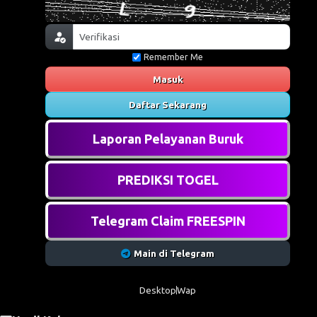
Remember Me
Masuk
Daftar Sekarang
Laporan Pelayanan Buruk
PREDIKSI TOGEL
Telegram Claim FREESPIN
Main di Telegram
Desktop
Wap