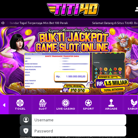
i4D. Bandar Togel Terpercaya Min Bet 100 Perak
Selamat Datang di Situs Titi4D. Banda
TOGEL
SLOT
LIVE CASINO
SPORT
ARCADE
SABU