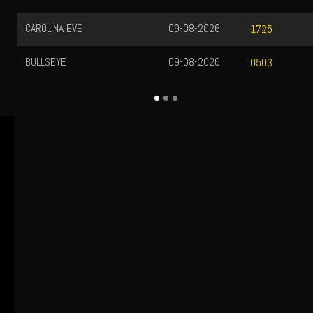
CAROLINA EVE
09-08-2026
1725
BULLSEYE
09-08-2026
0503