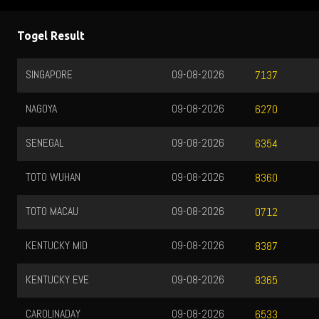
Togel Result
SINGAPORE
09-08-2026
7137
NAGOYA
09-08-2026
6270
SENEGAL
09-08-2026
6354
TOTO WUHAN
09-08-2026
8360
TOTO MACAU
09-08-2026
0712
KENTUCKY MID
09-08-2026
8387
KENTUCKY EVE
09-08-2026
8365
CAROLINADAY
09-08-2026
6533