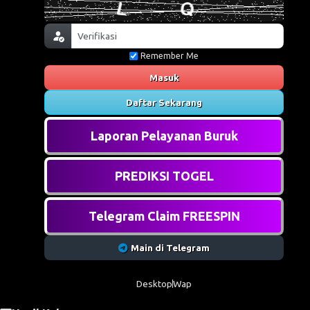
Remember Me
Masuk
Daftar Sekarang
Laporan Pelayanan Buruk
PREDIKSI TOGEL
Telegram Claim FREESPIN
Main di Telegram
Desktop
Wap